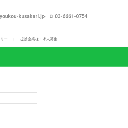
iyoukou-kusakari.jp
03-6661-0754
隊！
・埼玉・群馬・栃木・神奈川で実績多数。
ーリー
提携企業様・求人募集