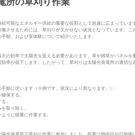
電所の草刈り作業
持続可能なエネルギー供給の重要な役割として急速に広まっていま
稼働させるためには、草刈りが欠かせない状況となっています。こ
の手順、および実体験について紹介いたします。
最大の効率で太陽光を捉える必要があります。草や雑草がパネルを
電効率が低下します。したがって、草刈りは太陽光発電所の適切な
の手順に従います（※例です。状況により異なります。)：
を確保する。
する。
みを取り除く。
いように慎重に作業する。
太陽光発電所で草刈り作業に参加しました。作業は熱中症や日射病