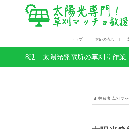
Skip
to
content
トップ
対応の流れ
8話 太陽光発電所の草刈り作業
投稿者:
草刈マッ