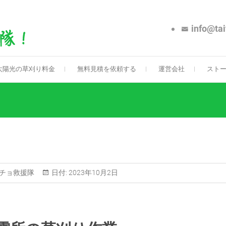
info@ta
太陽光専門！草刈 マッチョ救援
太陽光発電所の草刈り専門業者です。全国対応。千葉・茨城
太陽光の草刈り料金
無料見積を依頼する
運営会社
スト
チョ救援隊
日付:
2023年10月2日