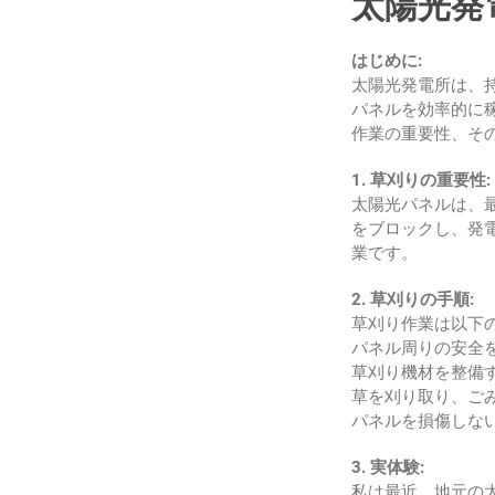
太陽光発
はじめに:
太陽光発電所は、
パネルを効率的に
作業の重要性、そ
1. 草刈りの重要性:
太陽光パネルは、
をブロックし、発
業です。
2. 草刈りの手順:
草刈り作業は以下
パネル周りの安全
草刈り機材を整備
草を刈り取り、ご
パネルを損傷しな
3. 実体験:
私は最近、地元の